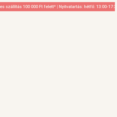
llítás 100 000 Ft felett* | Nyitvatartás: hétfő: 13:00-17:30, 