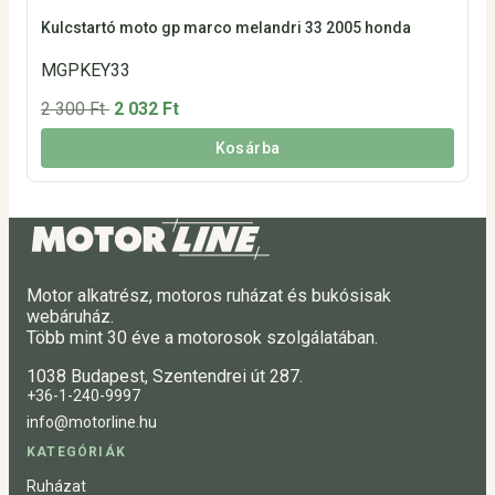
Kulcstartó moto gp marco melandri 33 2005 honda
MGPKEY33
2 300 Ft
2 032 Ft
Kosárba
Motor alkatrész, motoros ruházat és bukósisak
webáruház.
Több mint 30 éve a motorosok szolgálatában.
1038 Budapest, Szentendrei út 287.
+36-1-240-9997
info@motorline.hu
KATEGÓRIÁK
Ruházat