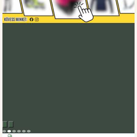
Acerbis akció
Fedezd fel
Tucano Urbano
Felnyitható bukósisak Fastflip
Megveszem