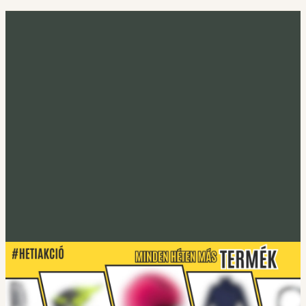
Minden héten más termék
Heti akció
Irány a heti termék
Tucano Urbano
S-PRO lábtakaró
Lábtakarókhoz
Tucano Urbano
EASYFLEX-2 Gerincprotektor
Irány a protektorok