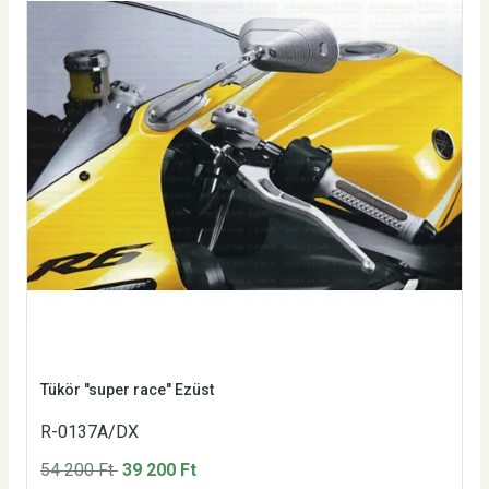
Tükör "super race" Ezüst
R-0137A/DX
54 200 Ft
39 200 Ft