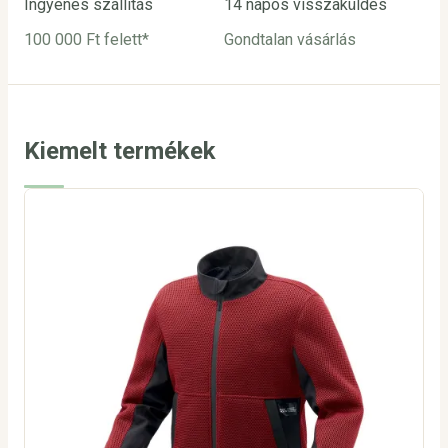
Ingyenes szállítás
14 napos visszaküldés
Biz
100 000 Ft felett*
Gondtalan vásárlás
Bar
utá
Kiemelt termékek