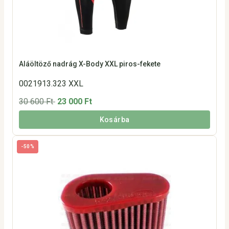
Aláöltöző nadrág X-Body XXL piros-fekete
0021913.323 XXL
30 600 Ft
23 000 Ft
Kosárba
-50%