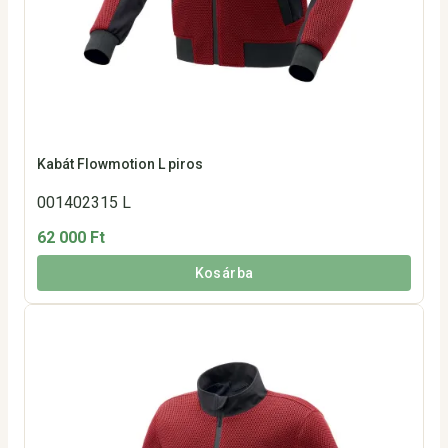
Kabát Flowmotion L piros
001402315 L
62 000 Ft
Kosárba