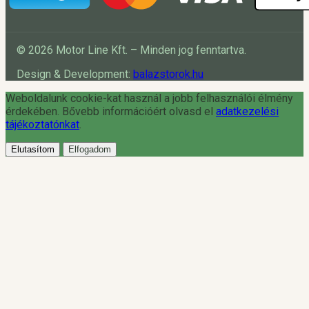
© 2026 Motor Line Kft. – Minden jog fenntartva.
Design & Development:
balazstorok.hu
Weboldalunk cookie-kat használ a jobb felhasználói élmény
érdekében. Bővebb információért olvasd el
adatkezelési
tájékoztatónkat
.
Elutasítom
Elfogadom