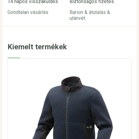
14 napos visszaküldés
Biztonságos fizetés
Ügy
Gondtalan vásárlás
Barion & átutalás &
inf
utánvét
24
Kiemelt termékek