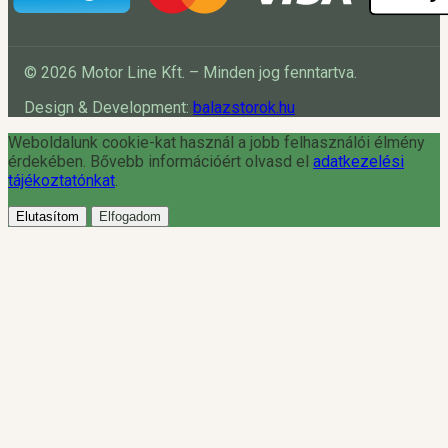
© 2026 Motor Line Kft. – Minden jog fenntartva.
Design & Development:
balazstorok.hu
Weboldalunk cookie-kat használ a jobb felhasználói élmény
érdekében. Bővebb információért olvasd el
adatkezelési
tájékoztatónkat
.
Elutasítom
Elfogadom