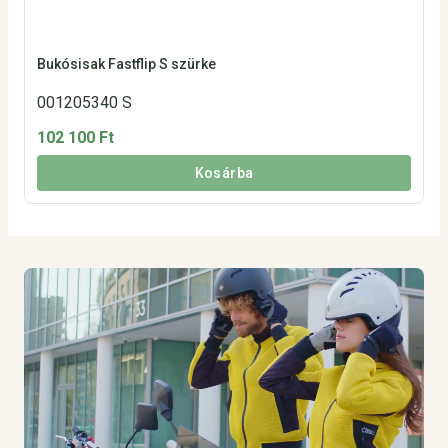
Bukósisak Fastflip S szürke
001205340 S
102 100 Ft
Kosárba