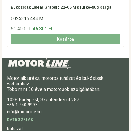
Bukósisak Linear Graphic 22-06 M szürke-fluo sárga
0025316.444 M
51 400 Ft
46 301 Ft
Kosárba
Motor alkatrész, motoros ruházat és bukósisak
webáruház.
Több mint 30 éve a motorosok szolgálatában.
1038 Budapest, Szentendrei út 287.
+36-1-240-9997
info@motorline.hu
KATEGÓRIÁK
Ruházat