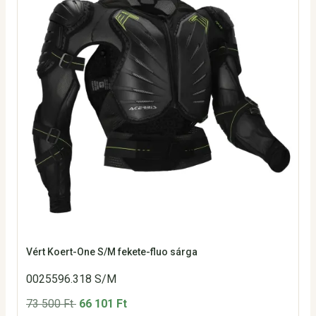
Vért Koert-One S/M fekete-fluo sárga
0025596.318 S/M
73 500 Ft
66 101 Ft