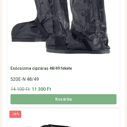
Esőcsizma cipzáras 48/49 fekete
520E-N 48/49
14 100 Ft
11 300 Ft
Kosárba
-10%