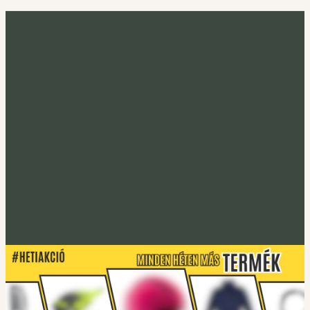
Minden héten más termék
Heti akció
Irány a heti termék
Tucano Urbano
S-PRO lábtakaró
Lábtakarókhoz
Tucano Urbano
EASYFLEX-2 Gerincprotektor
Irány a protektorok