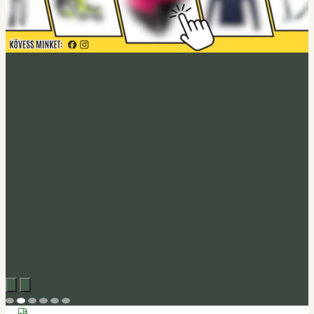
Acerbis akció
Fedezd fel
Tucano Urbano
Felnyitható bukósisak Fastflip
Megveszem