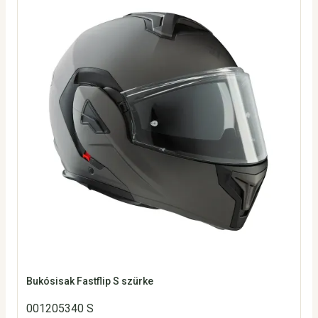
Bukósisak Fastflip S szürke
001205340 S