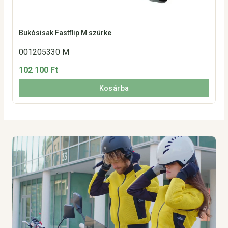
Bukósisak Fastflip M szürke
001205330 M
102 100 Ft
Kosárba