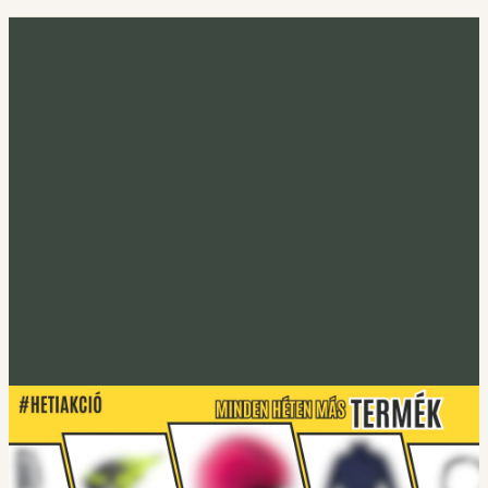
Minden héten más termék
Heti akció
Irány a heti termék
Tucano Urbano
S-PRO lábtakaró
Lábtakarókhoz
Tucano Urbano
EASYFLEX-2 Gerincprotektor
Irány a protektorok