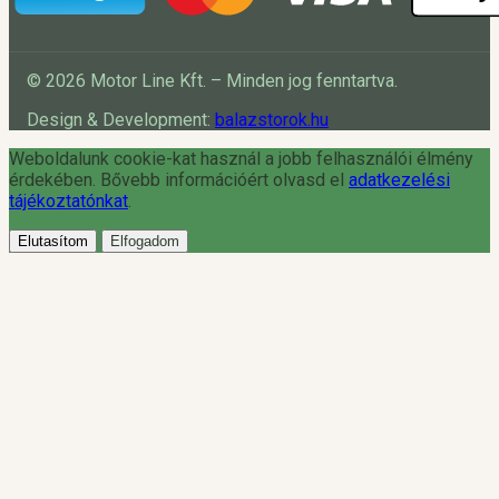
© 2026 Motor Line Kft. – Minden jog fenntartva.
Design & Development:
balazstorok.hu
Weboldalunk cookie-kat használ a jobb felhasználói élmény
érdekében. Bővebb információért olvasd el
adatkezelési
tájékoztatónkat
.
Elutasítom
Elfogadom