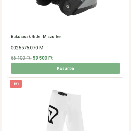
Bukósisak Rider M szürke
0026576.070 M
66 100 Ft
59 500 Ft
Kosárba
-10%