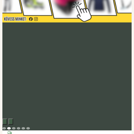
Acerbis akció
Fedezd fel
Tucano Urbano
Felnyitható bukósisak Fastflip
Megveszem