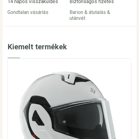
14 napos visszaküldés
Biztonságos fizetés
Ügy
Gondtalan vásárlás
Barion & átutalás &
inf
utánvét
24
Kiemelt termékek