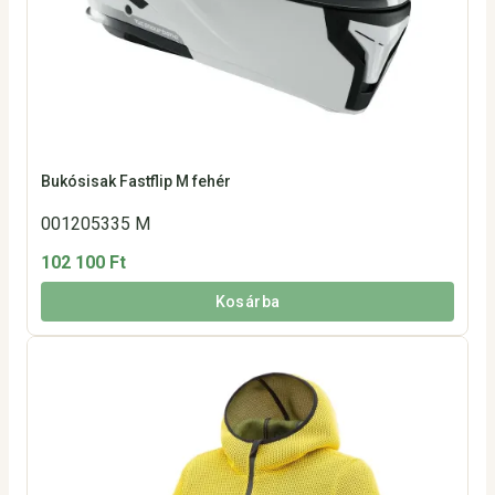
Bukósisak Fastflip M fehér
001205335 M
102 100 Ft
Kosárba