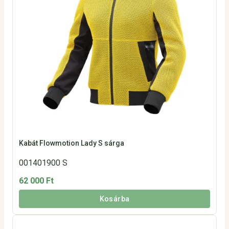
Kabát Flowmotion Lady S sárga
001401900 S
62 000 Ft
Kosárba