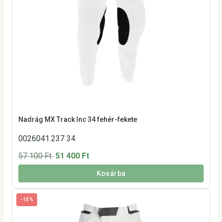
Nadrág MX Track Inc 34 fehér-fekete
0026041.237 34
57 100 Ft
51 400 Ft
Kosárba
-10%