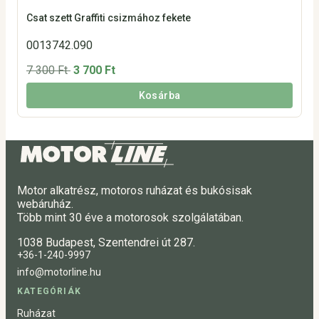
Csat szett Graffiti csizmához fekete
0013742.090
7 300 Ft
3 700 Ft
Kosárba
Motor alkatrész, motoros ruházat és bukósisak
webáruház.
Több mint 30 éve a motorosok szolgálatában.
1038 Budapest, Szentendrei út 287.
+36-1-240-9997
info@motorline.hu
KATEGÓRIÁK
Ruházat