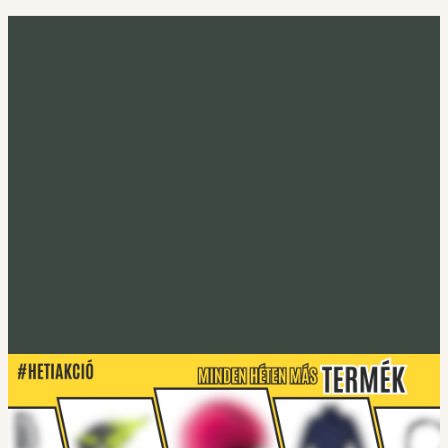
Minden héten más termék
Heti akció
Irány a heti termék
Tucano Urbano
S-PRO lábtakaró
Lábtakarókhoz
Tucano Urbano
EASYFLEX-2 Gerincprotektor
Irány a protektorok