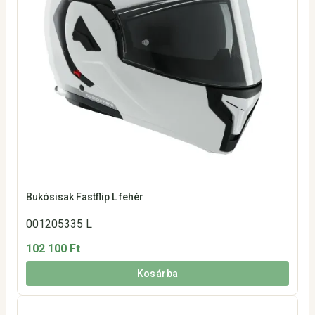
Bukósisak Fastflip L fehér
001205335 L
102 100 Ft
Kosárba