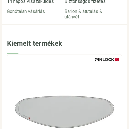
14 napos visszaküldés
Biztonságos fizetés
Ügy
Gondtalan vásárlás
Barion & átutalás &
inf
utánvét
24
Kiemelt termékek