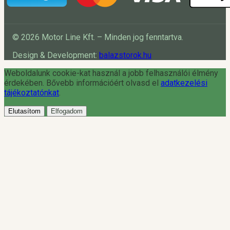
© 2026 Motor Line Kft. – Minden jog fenntartva.
Design & Development:
balazstorok.hu
Weboldalunk cookie-kat használ a jobb felhasználói élmény
érdekében. Bővebb információért olvasd el
adatkezelési
tájékoztatónkat
.
Elutasítom
Elfogadom