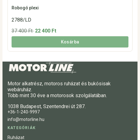
Robogó plexi
2788/LD
37 400 Ft
22 400 Ft
Kosárba
Motor alkatrész, motoros ruházat és bukósisak
webáruház.
Több mint 30 éve a motorosok szolgálatában.
1038 Budapest, Szentendrei út 287.
+36-1-240-9997
info@motorline.hu
KATEGÓRIÁK
Ruházat