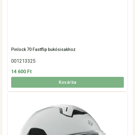
Pinlock 70 Fastflip bukósisakhoz
001213325
14 600 Ft
Kosárba