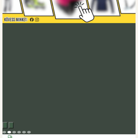
Acerbis akció
Fedezd fel
Tucano Urbano
Felnyitható bukósisak Fastflip
Megveszem