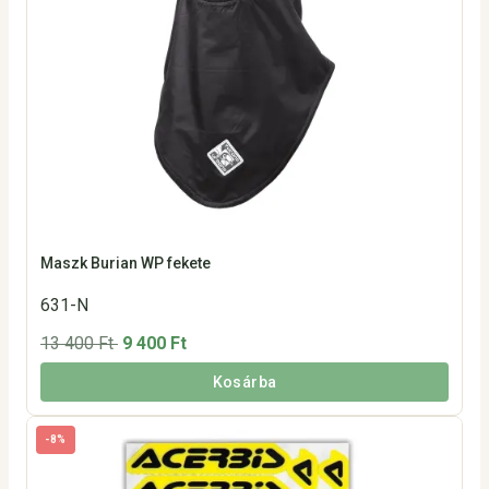
Maszk Burian WP fekete
631-N
13 400 Ft
9 400 Ft
Kosárba
-8%