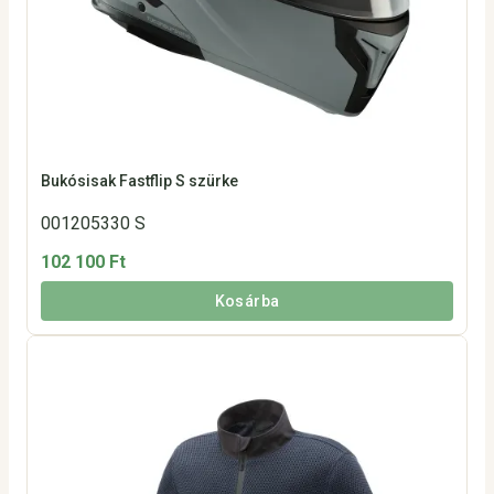
Bukósisak Fastflip S szürke
001205330 S
102 100 Ft
Kosárba