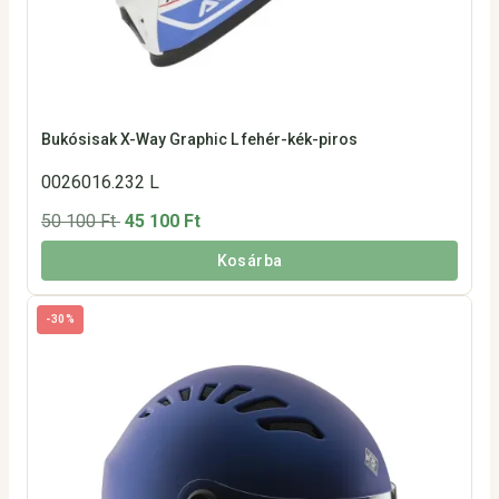
Bukósisak X-Way Graphic L fehér-kék-piros
0026016.232 L
50 100 Ft
45 100 Ft
Kosárba
-30%