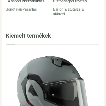
14 napos visszaküldés
Biztonságos fizetés
Ügy
Gondtalan vásárlás
Barion & átutalás &
inf
utánvét
24
Kiemelt termékek