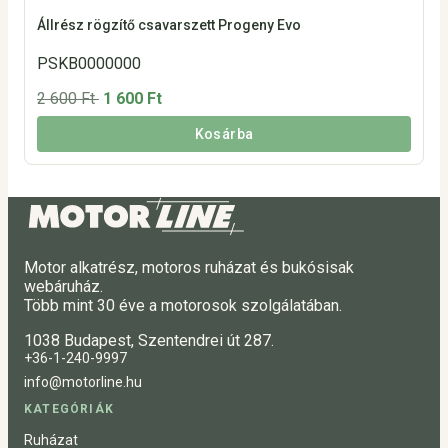
Állrész rögzítő csavarszett Progeny Evo
PSKB0000000
2 600 Ft
1 600 Ft
Kosárba
Motor alkatrész, motoros ruházat és bukósisak
webáruház.
Több mint 30 éve a motorosok szolgálatában.
1038 Budapest, Szentendrei út 287.
+36-1-240-9997
info@motorline.hu
KATEGÓRIÁK
Ruházat