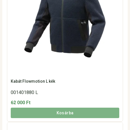
Kabát Flowmotion L kék
001401880 L
62 000 Ft
Kosárba