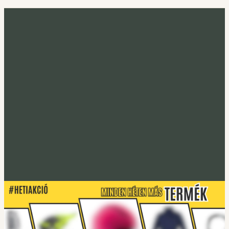
Minden héten más termék
Heti akció
Irány a heti termék
Tucano Urbano
S-PRO lábtakaró
Lábtakarókhoz
Tucano Urbano
EASYFLEX-2 Gerincprotektor
Irány a protektorok