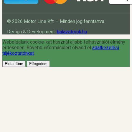
© 2026 Motor Line Kft. – Minden jog fenntartva.
Design & Development:
balazstorok.hu
Weboldalunk cookie-kat használ a jobb felhasználói élmény
érdekében. Bővebb információért olvasd el
adatkezelési
tájékoztatónkat
.
Elutasítom
Elfogadom