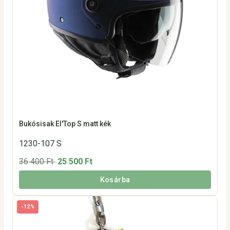
Bukósisak El'Top S matt kék
1230-107 S
36 400 Ft
25 500 Ft
Kosárba
-12%