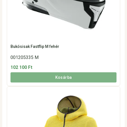
Bukósisak Fastflip M fehér
001205335 M
102 100 Ft
Kosárba