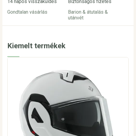
14 napos visszaküldés
Biztonságos fizetés
Ügy
Gondtalan vásárlás
Barion & átutalás &
inf
utánvét
24
Kiemelt termékek