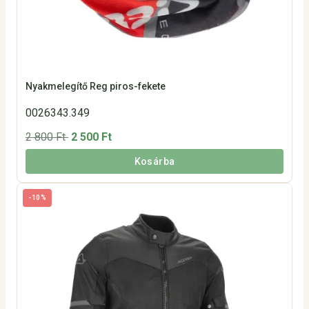
Nyakmelegítő Reg piros-fekete
0026343.349
2 800 Ft
2 500 Ft
Kosárba
-10%