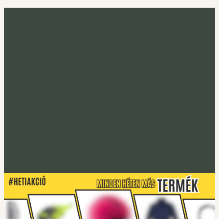
Minden héten más termék
Heti akció
Irány a heti termék
Tucano Urbano
S-PRO lábtakaró
Lábtakarókhoz
Tucano Urbano
EASYFLEX-2 Gerincprotektor
Irány a protektorok