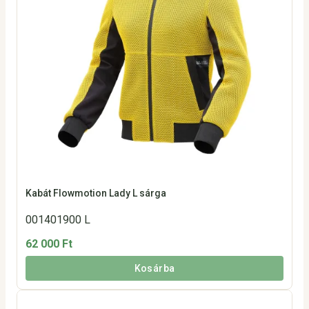
Kabát Flowmotion Lady L sárga
001401900 L
62 000 Ft
Kosárba