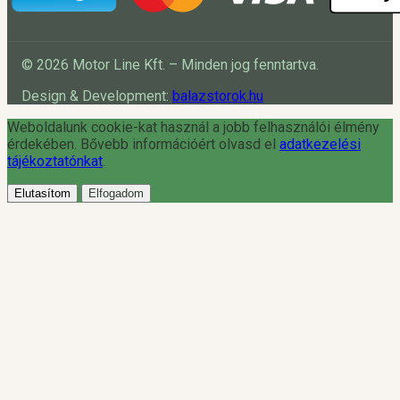
© 2026 Motor Line Kft. – Minden jog fenntartva.
Design & Development:
balazstorok.hu
Weboldalunk cookie-kat használ a jobb felhasználói élmény
érdekében. Bővebb információért olvasd el
adatkezelési
tájékoztatónkat
.
Elutasítom
Elfogadom