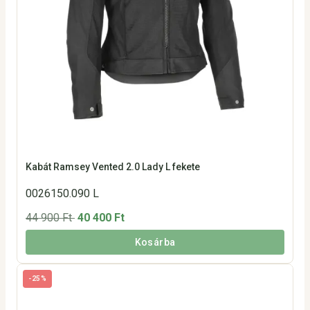
Kabát Ramsey Vented 2.0 Lady L fekete
0026150.090 L
44 900 Ft
40 400 Ft
Kosárba
-25%