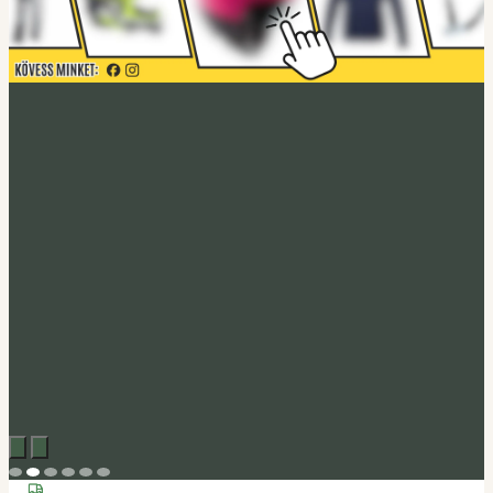
Acerbis akció
Fedezd fel
Tucano Urbano
Felnyitható bukósisak Fastflip
Megveszem