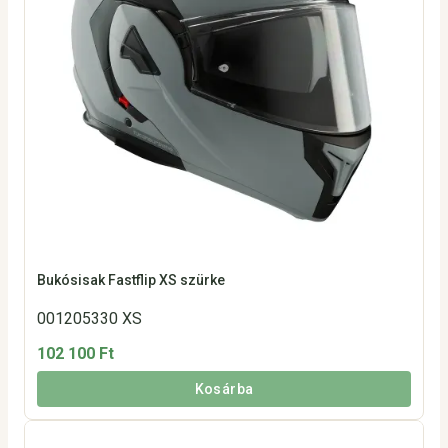
Bukósisak Fastflip XS szürke
001205330 XS
102 100 Ft
Kosárba