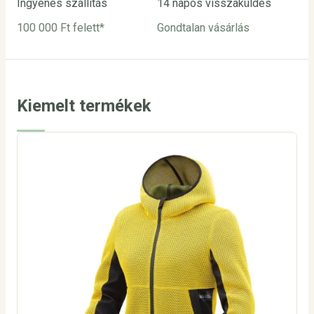
Ingyenes szállítás
14 napos visszaküldés
Biz
100 000 Ft felett*
Gondtalan vásárlás
Bar
utá
Kiemelt termékek