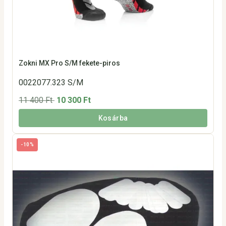
Zokni MX Pro S/M fekete-piros
0022077.323 S/M
11 400 Ft
10 300 Ft
Kosárba
-10%