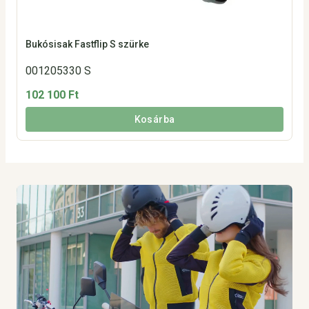
Bukósisak Fastflip S szürke
001205330 S
102 100 Ft
Kosárba