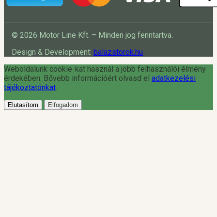
© 2026 Motor Line Kft. – Minden jog fenntartva.
Design & Development:
balazstorok.hu
Weboldalunk cookie-kat használ a jobb felhasználói élmény
érdekében. Bővebb információért olvasd el
adatkezelési
tájékoztatónkat
.
Elutasítom
Elfogadom