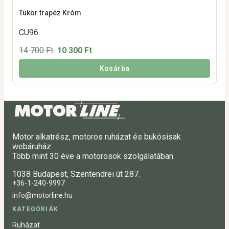
Tükör trapéz Króm
CU96
14 700 Ft
10 300 Ft
Kosárba
Motor alkatrész, motoros ruházat és bukósisak
webáruház.
Több mint 30 éve a motorosok szolgálatában.
1038 Budapest, Szentendrei út 287.
+36-1-240-9997
info@motorline.hu
KATEGÓRIÁK
Ruházat