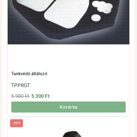
Tankvédő átlátszó
TPPROT
5 900 Ft
5 300 Ft
Kosárba
-30%