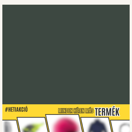
Minden héten más termék
Heti akció
Irány a heti termék
Tucano Urbano
S-PRO lábtakaró
Lábtakarókhoz
Tucano Urbano
EASYFLEX-2 Gerincprotektor
Irány a protektorok