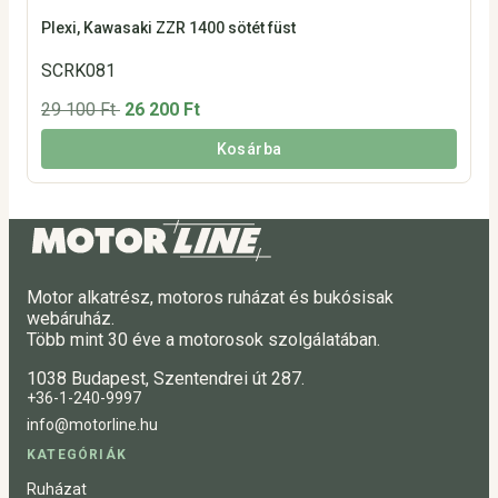
Plexi, Kawasaki ZZR 1400 sötét füst
SCRK081
29 100 Ft
26 200 Ft
Kosárba
Motor alkatrész, motoros ruházat és bukósisak
webáruház.
Több mint 30 éve a motorosok szolgálatában.
1038 Budapest, Szentendrei út 287.
+36-1-240-9997
info@motorline.hu
KATEGÓRIÁK
Ruházat