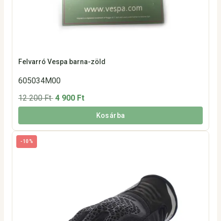
Felvarró Vespa barna-zöld
605034M00
12 200 Ft
4 900 Ft
Kosárba
-10%