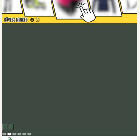
Acerbis akció
Fedezd fel
Tucano Urbano
Felnyitható bukósisak Fastflip
Megveszem