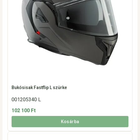
Bukósisak Fastflip L szürke
001205340 L
102 100 Ft
Kosárba