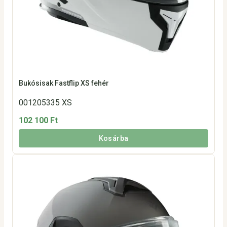
Bukósisak Fastflip XS fehér
001205335 XS
102 100 Ft
Kosárba