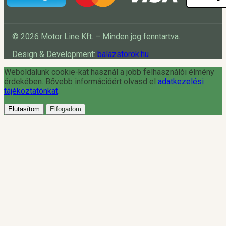
© 2026 Motor Line Kft. – Minden jog fenntartva.
Design & Development:
balazstorok.hu
Weboldalunk cookie-kat használ a jobb felhasználói élmény
érdekében. Bővebb információért olvasd el
adatkezelési
tájékoztatónkat
.
Elutasítom
Elfogadom