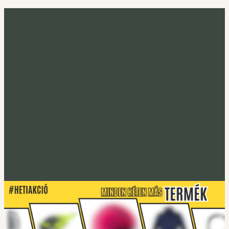
Minden héten más termék
Heti akció
Irány a heti termék
Tucano Urbano
S-PRO lábtakaró
Lábtakarókhoz
Tucano Urbano
EASYFLEX-2 Gerincprotektor
Irány a protektorok