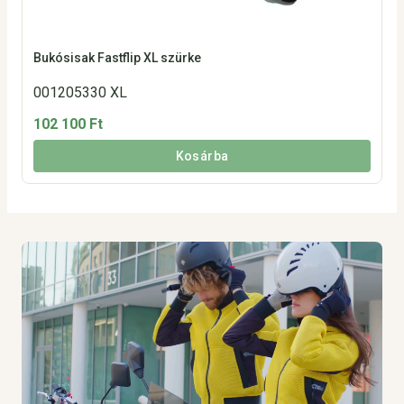
Bukósisak Fastflip XL szürke
001205330 XL
102 100 Ft
Kosárba