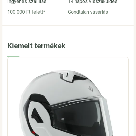
Ingyenes szállítás
14 napos visszaküldés
Biz
100 000 Ft felett*
Gondtalan vásárlás
Bar
utá
Kiemelt termékek