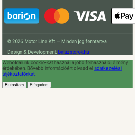
© 2026 Motor Line Kft. – Minden jog fenntartva.
Design & Development:
balazstorok.hu
Weboldalunk cookie-kat használ a jobb felhasználói élmény
érdekében. Bővebb információért olvasd el
adatkezelési
tájékoztatónkat
.
Elutasítom
Elfogadom