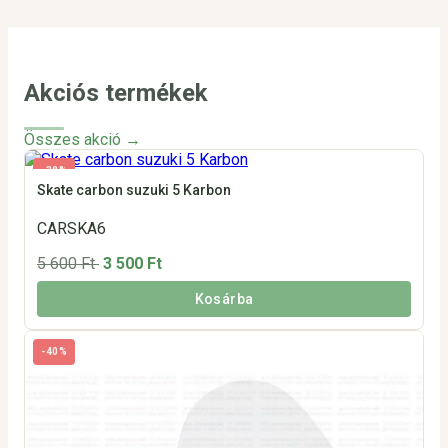
Akciós termékek
Összes akció →
-38%
Skate carbon suzuki 5 Karbon
CARSKA6
5 600 Ft
3 500 Ft
Kosárba
-40%