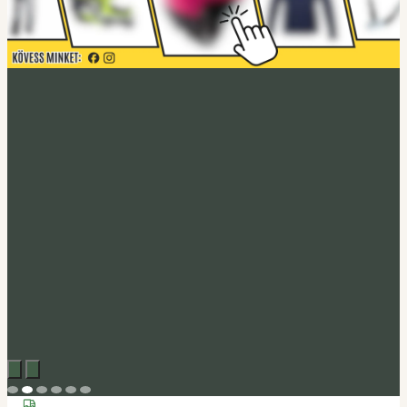
Acerbis akció
Fedezd fel
Tucano Urbano
Felnyitható bukósisak Fastflip
Megveszem