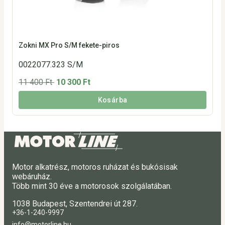
Zokni MX Pro S/M fekete-piros
0022077.323 S/M
11 400 Ft
10 300 Ft
Kosárba
Motor alkatrész, motoros ruházat és bukósisak
webáruház.
Több mint 30 éve a motorosok szolgálatában.
1038 Budapest, Szentendrei út 287.
+36-1-240-9997
info@motorline.hu