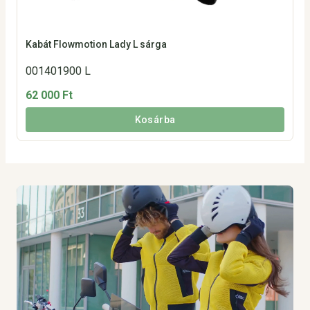
Kabát Flowmotion Lady L sárga
001401900 L
62 000 Ft
Kosárba