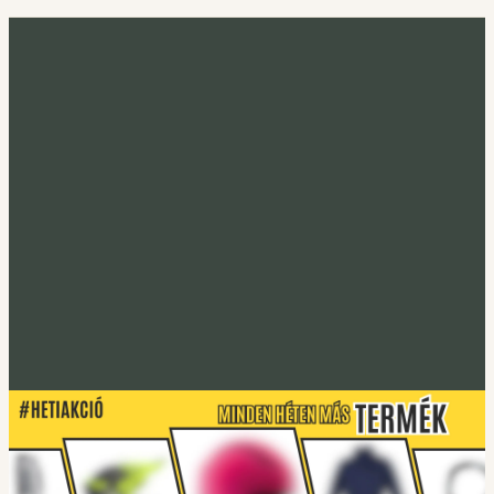
Minden héten más termék
Heti akció
Irány a heti termék
Tucano Urbano
S-PRO lábtakaró
Lábtakarókhoz
Tucano Urbano
EASYFLEX-2 Gerincprotektor
Irány a protektorok