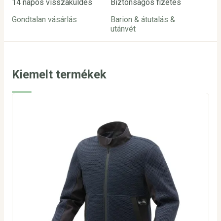
14 napos visszaküldés
Biztonságos fizetés
Ügy
Gondtalan vásárlás
Barion & átutalás &
inf
utánvét
24
Kiemelt termékek