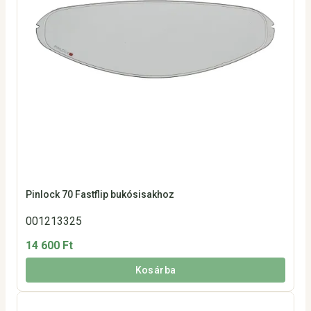
Pinlock 70 Fastflip bukósisakhoz
001213325
14 600 Ft
Kosárba