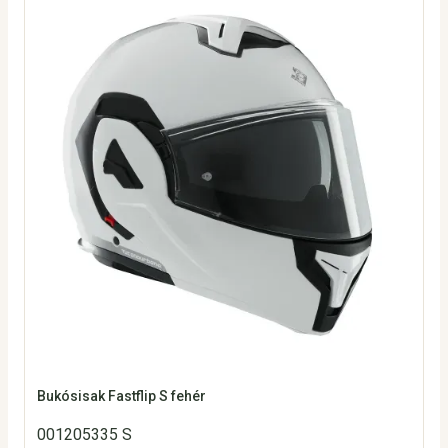
Bukósisak Fastflip S fehér
001205335 S