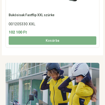
Bukósisak Fastflip XXL szürke
001205330 XXL
102 100 Ft
Kosárba