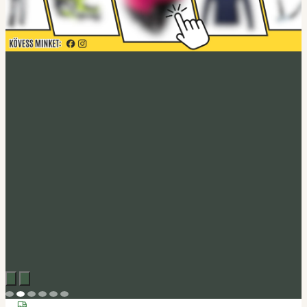
Acerbis akció
Fedezd fel
Tucano Urbano
Felnyitható bukósisak Fastflip
Megveszem