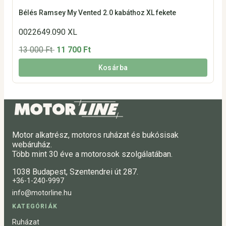
Bélés Ramsey My Vented 2.0 kabáthoz XL fekete
0022649.090 XL
13 000 Ft
11 700 Ft
Kosárba
Motor alkatrész, motoros ruházat és bukósisak
webáruház.
Több mint 30 éve a motorosok szolgálatában.
1038 Budapest, Szentendrei út 287.
+36-1-240-9997
info@motorline.hu
KATEGÓRIÁK
Ruházat