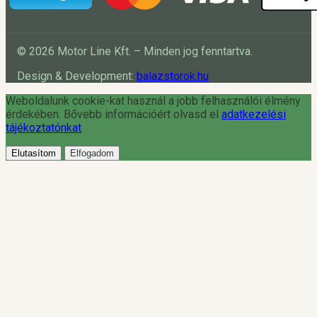
© 2026 Motor Line Kft. – Minden jog fenntartva.
Design & Development:
balazstorok.hu
Weboldalunk cookie-kat használ a jobb felhasználói élmény
érdekében. Bővebb információért olvasd el
adatkezelési
tájékoztatónkat
.
Elutasítom
Elfogadom