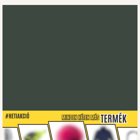
Minden héten más termék
Heti akció
Irány a heti termék
Tucano Urbano
S-PRO lábtakaró
Lábtakarókhoz
Tucano Urbano
EASYFLEX-2 Gerincprotektor
Irány a protektorok