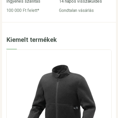
Ingyenes szállítás
14 napos visszaküldés
Biz
100 000 Ft felett*
Gondtalan vásárlás
Bar
utá
Kiemelt termékek