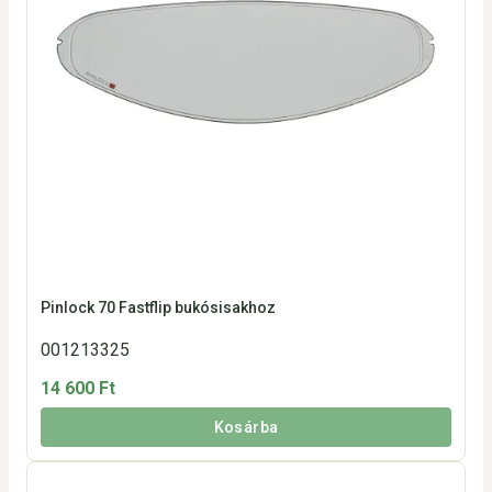
Pinlock 70 Fastflip bukósisakhoz
001213325
14 600 Ft
Kosárba