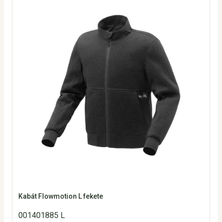
Kabát Flowmotion L fekete
001401885 L