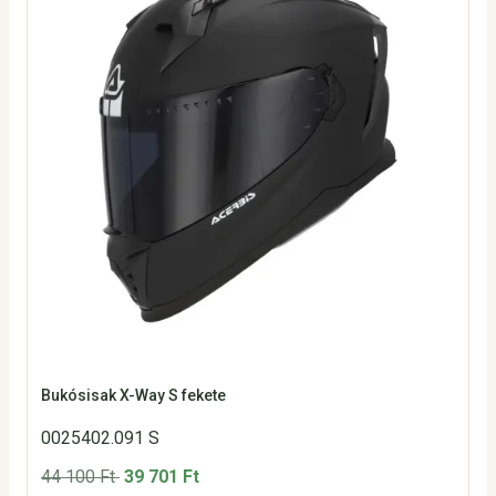
Bukósisak X-Way S fekete
0025402.091 S
44 100 Ft
39 701 Ft