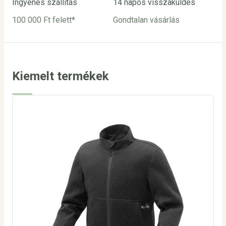
Ingyenes szállítás
14 napos visszaküldés
Biz
100 000 Ft felett*
Gondtalan vásárlás
Bar
utá
Kiemelt termékek