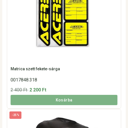
Matrica szett fekete-sárga
0017848.318
2 400 Ft
2 200 Ft
Kosárba
-25%