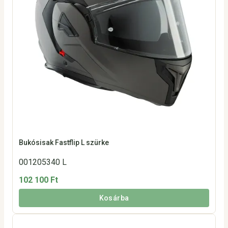
Bukósisak Fastflip L szürke
001205340 L
102 100 Ft
Kosárba