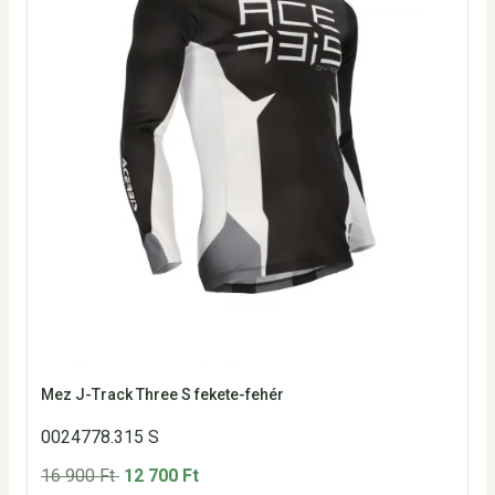
Mez J-Track Three S fekete-fehér
0024778.315 S
16 900 Ft
12 700 Ft