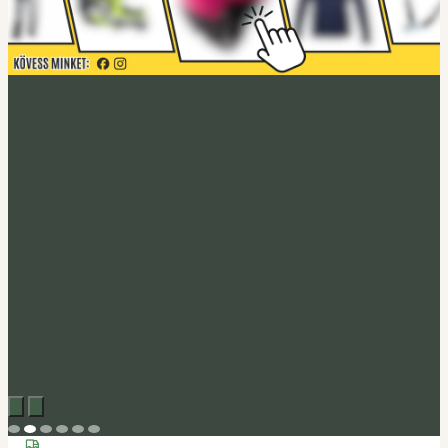
Acerbis akció
Fedezd fel
Tucano Urbano
Felnyitható bukósisak Fastflip
Megveszem