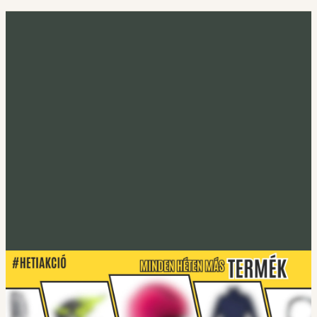
Minden héten más termék
Heti akció
Irány a heti termék
Tucano Urbano
S-PRO lábtakaró
Lábtakarókhoz
Tucano Urbano
EASYFLEX-2 Gerincprotektor
Irány a protektorok