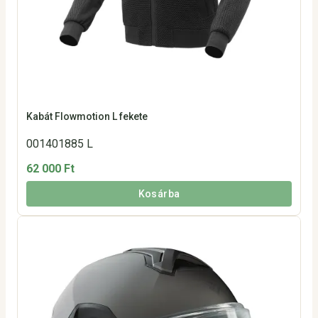
Kabát Flowmotion L fekete
001401885 L
62 000 Ft
Kosárba