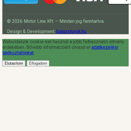
© 2026 Motor Line Kft. – Minden jog fenntartva.
Design & Development:
balazstorok.hu
Weboldalunk cookie-kat használ a jobb felhasználói élmény
érdekében. Bővebb információért olvasd el
adatkezelési
tájékoztatónkat
.
Elutasítom
Elfogadom