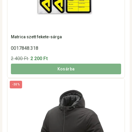
Matrica szett fekete-sárga
0017848.318
2 400 Ft
2 200 Ft
Kosárba
-30%