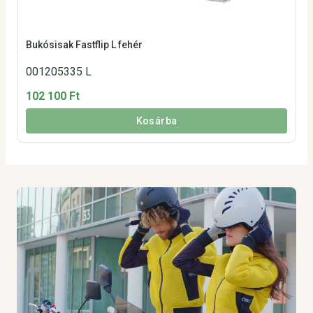
Bukósisak Fastflip L fehér
001205335 L
102 100 Ft
Kosárba