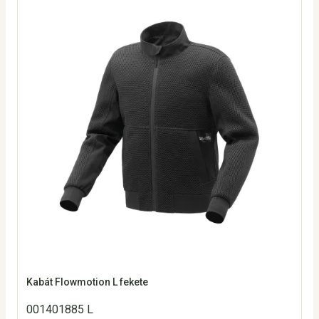
Kabát Flowmotion L fekete
001401885 L