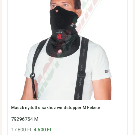
Maszk nyitott sisakhoz windstopper M Fekete
79296754 M
17 800 Ft
4 500 Ft