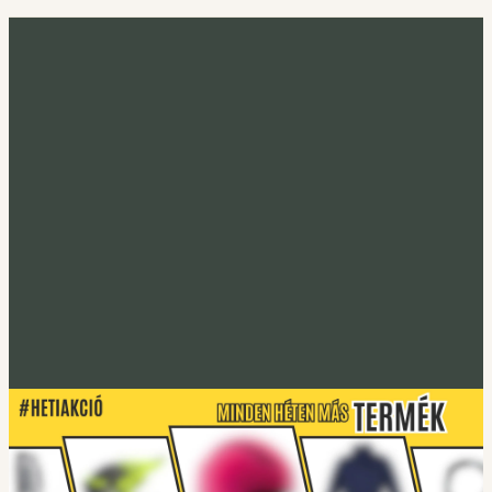
Minden héten más termék
Heti akció
Irány a heti termék
Tucano Urbano
S-PRO lábtakaró
Lábtakarókhoz
Tucano Urbano
EASYFLEX-2 Gerincprotektor
Irány a protektorok