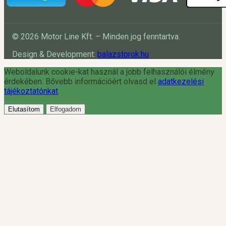
© 2026 Motor Line Kft. – Minden jog fenntartva.
Design & Development:
balazstorok.hu
Weboldalunk cookie-kat használ a jobb felhasználói élmény
érdekében. Bővebb információért olvasd el
adatkezelési
tájékoztatónkat
.
Elutasítom
Elfogadom