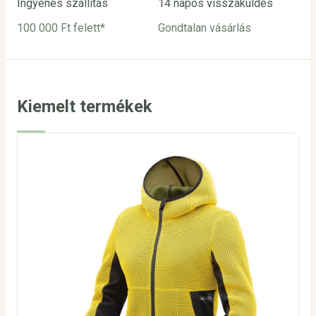
Ingyenes szállítás
14 napos visszaküldés
Biz
100 000 Ft felett*
Gondtalan vásárlás
Bar
utá
Kiemelt termékek