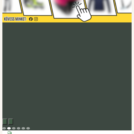
Acerbis akció
Fedezd fel
Tucano Urbano
Felnyitható bukósisak Fastflip
Megveszem