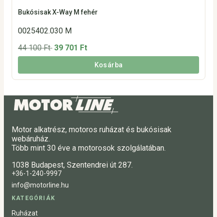
Bukósisak X-Way M fehér
0025402.030 M
44 100 Ft
39 701 Ft
Kosárba
Motor alkatrész, motoros ruházat és bukósisak
webáruház.
Több mint 30 éve a motorosok szolgálatában.
1038 Budapest, Szentendrei út 287.
+36-1-240-9997
info@motorline.hu
KATEGÓRIÁK
Ruházat