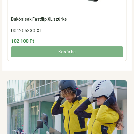
Bukósisak Fastflip XL szürke
001205330 XL
102 100 Ft
Kosárba