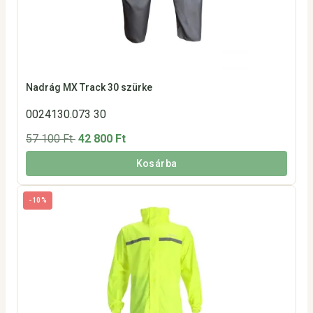
Nadrág MX Track 30 szürke
0024130.073 30
57 100 Ft
42 800 Ft
Kosárba
-10%