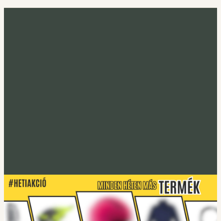
Minden héten más termék
Heti akció
Irány a heti termék
Tucano Urbano
S-PRO lábtakaró
Lábtakarókhoz
Tucano Urbano
EASYFLEX-2 Gerincprotektor
Irány a protektorok