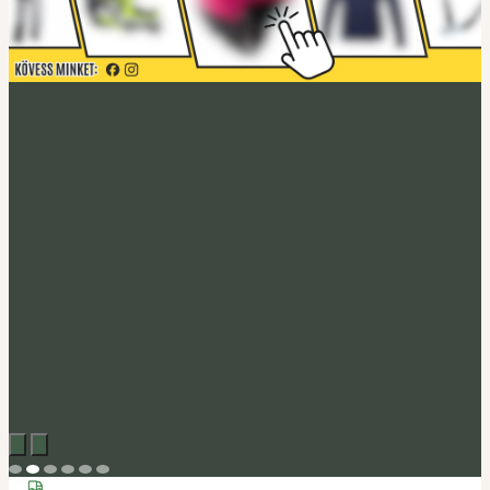
Acerbis akció
Fedezd fel
Tucano Urbano
Felnyitható bukósisak Fastflip
Megveszem