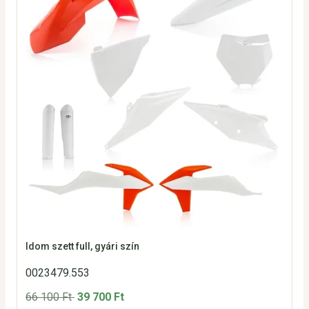
Idom szett full, gyári szín
0023479.553
66 100 Ft
39 700 Ft