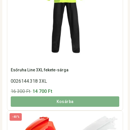
Esőruha Line 3XL fekete-sárga
0026144.318 3XL
16 300 Ft
14 700 Ft
Kosárba
-40%