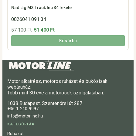
Nadrág MX Track Inc 34 fekete
0026041.091 34
57 100 Ft
51 400 Ft
Kosárba
Motor alkatrész, motoros ruházat és bukósisak
webáruház.
Több mint 30 éve a motorosok szolgálatában.
1038 Budapest, Szentendrei út 287.
+36-1-240-9997
info@motorline.hu
KATEGÓRIÁK
Ruházat