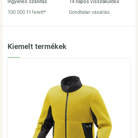
Ingyenes szállítás
14 napos visszaküldés
Biz
100 000 Ft felett*
Gondtalan vásárlás
Bar
utá
Kiemelt termékek