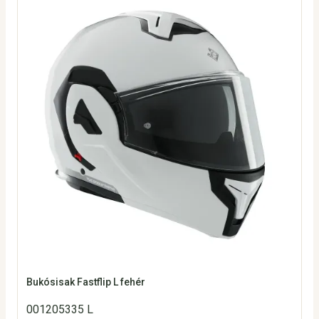
Bukósisak Fastflip L fehér
001205335 L