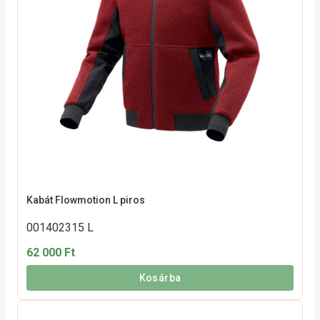
Kabát Flowmotion L piros
001402315 L
62 000 Ft
Kosárba