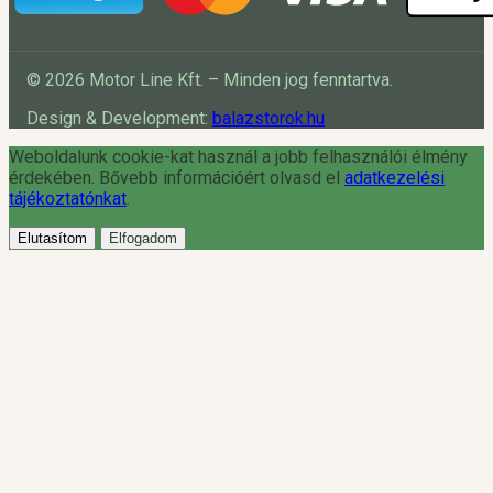
© 2026 Motor Line Kft. – Minden jog fenntartva.
Design & Development:
balazstorok.hu
Weboldalunk cookie-kat használ a jobb felhasználói élmény
érdekében. Bővebb információért olvasd el
adatkezelési
tájékoztatónkat
.
Elutasítom
Elfogadom