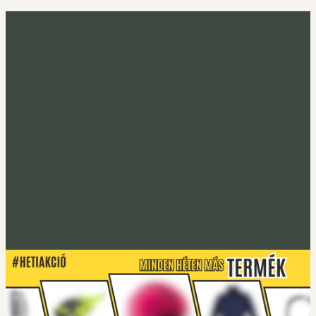
Minden héten más termék
Heti akció
Irány a heti termék
Tucano Urbano
S-PRO lábtakaró
Lábtakarókhoz
Tucano Urbano
EASYFLEX-2 Gerincprotektor
Irány a protektorok