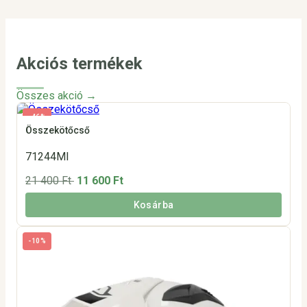
Akciós termékek
Összes akció →
-46%
Összekötőcső
71244MI
21 400 Ft
11 600 Ft
Kosárba
-10%