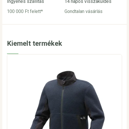
Ingyenes szállítás
14 napos visszaküldés
Biz
100 000 Ft felett*
Gondtalan vásárlás
Bar
utá
Kiemelt termékek