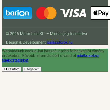
© 2026 Motor Line Kft. – Minden jog fenntartva.
Design & Development:
balazstorok.hu
Weboldalunk cookie-kat használ a jobb felhasználói élmény
érdekében. Bővebb információért olvasd el
adatkezelési
tájékoztatónkat
.
Elutasítom
Elfogadom