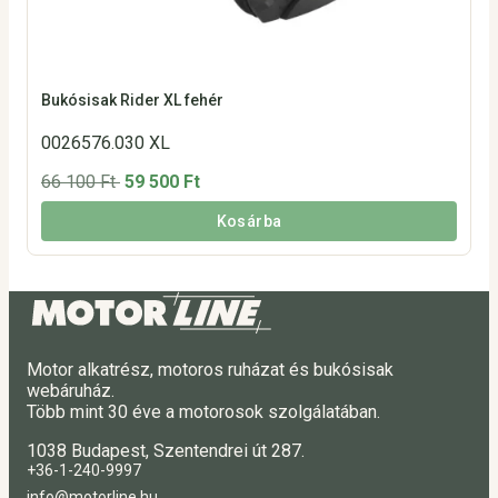
Bukósisak Rider XL fehér
0026576.030 XL
66 100 Ft
59 500 Ft
Kosárba
Motor alkatrész, motoros ruházat és bukósisak
webáruház.
Több mint 30 éve a motorosok szolgálatában.
1038 Budapest, Szentendrei út 287.
+36-1-240-9997
info@motorline.hu