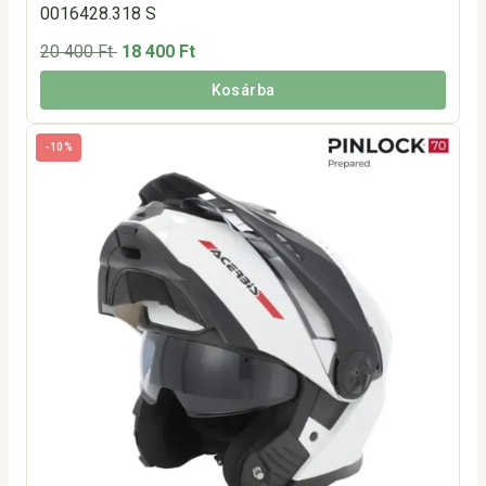
0016428.318 S
20 400 Ft
18 400 Ft
Kosárba
-10%