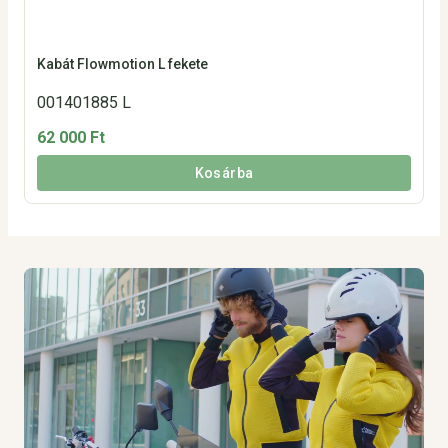
Kabát Flowmotion L fekete
001401885 L
62 000 Ft
Kosárba