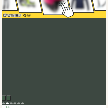
Acerbis akció
Fedezd fel
Tucano Urbano
Felnyitható bukósisak Fastflip
Megveszem