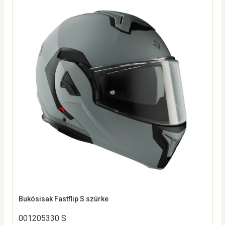
Bukósisak Fastflip S szürke
001205330 S