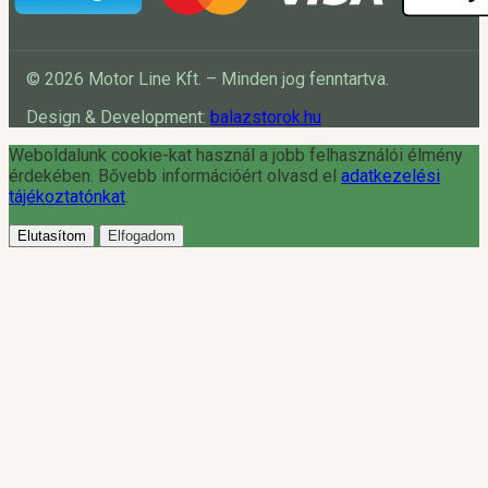
© 2026 Motor Line Kft. – Minden jog fenntartva.
Design & Development:
balazstorok.hu
Weboldalunk cookie-kat használ a jobb felhasználói élmény
érdekében. Bővebb információért olvasd el
adatkezelési
tájékoztatónkat
.
Elutasítom
Elfogadom