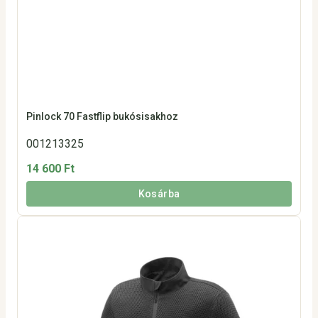
Pinlock 70 Fastflip bukósisakhoz
001213325
14 600 Ft
Kosárba