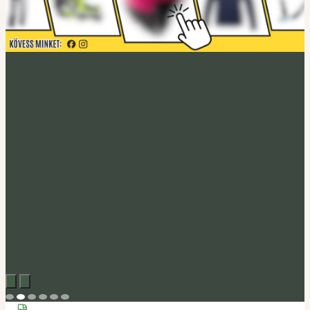
Acerbis akció
Fedezd fel
Tucano Urbano
Felnyitható bukósisak Fastflip
Megveszem