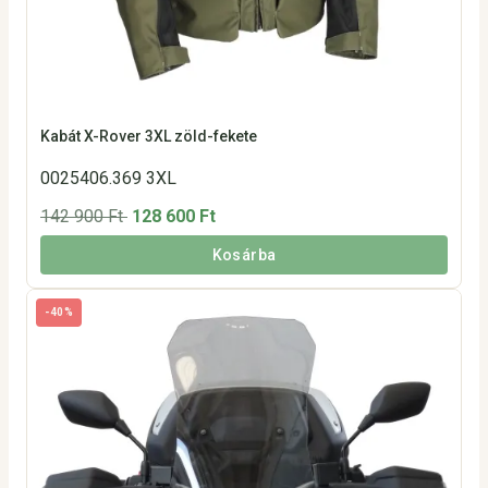
Kabát X-Rover 3XL zöld-fekete
0025406.369 3XL
142 900 Ft
128 600 Ft
Kosárba
-40%