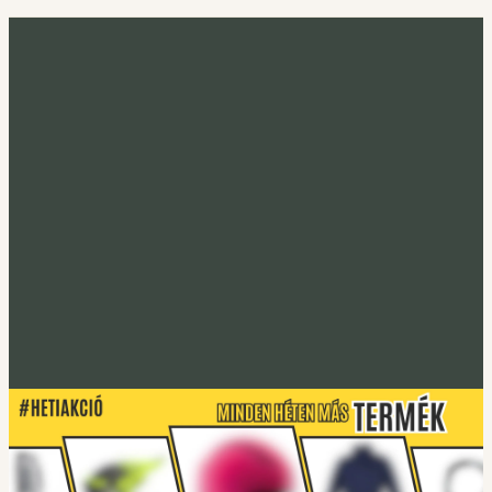
Minden héten más termék
Heti akció
Irány a heti termék
Tucano Urbano
S-PRO lábtakaró
Lábtakarókhoz
Tucano Urbano
EASYFLEX-2 Gerincprotektor
Irány a protektorok