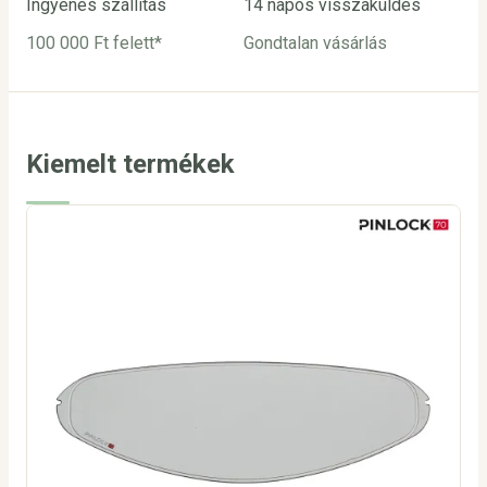
Ingyenes szállítás
14 napos visszaküldés
Biz
100 000 Ft felett*
Gondtalan vásárlás
Bar
utá
Kiemelt termékek