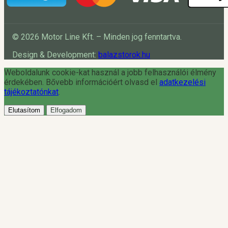
© 2026 Motor Line Kft. – Minden jog fenntartva.
Design & Development:
balazstorok.hu
Weboldalunk cookie-kat használ a jobb felhasználói élmény
érdekében. Bővebb információért olvasd el
adatkezelési
tájékoztatónkat
.
Elutasítom
Elfogadom