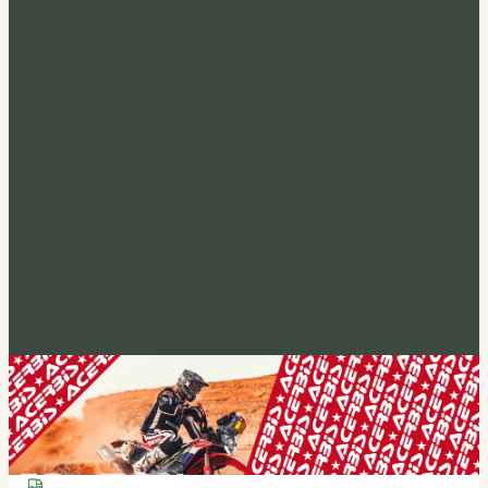
Acerbis akció
Fedezd fel
Tucano Urbano
Felnyitható bukósisak Fastflip
Megveszem