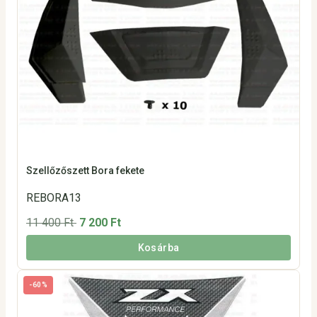
Szellőzőszett Bora fekete
REBORA13
11 400 Ft
7 200 Ft
Kosárba
-60%