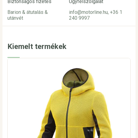
Biztonságos fizetés
Ügyfélszolgálat
Barion & átutalás &
info@motorline.hu, +36 1
utánvét
240 9997
Kiemelt termékek