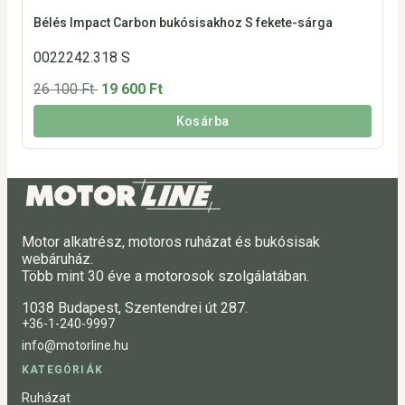
Bélés Impact Carbon bukósisakhoz S fekete-sárga
0022242.318 S
26 100 Ft
19 600 Ft
Kosárba
Motor alkatrész, motoros ruházat és bukósisak
webáruház.
Több mint 30 éve a motorosok szolgálatában.
1038 Budapest, Szentendrei út 287.
+36-1-240-9997
info@motorline.hu
KATEGÓRIÁK
Ruházat