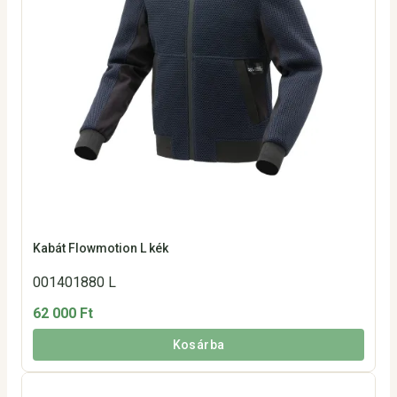
Kabát Flowmotion L kék
001401880 L
62 000 Ft
Kosárba