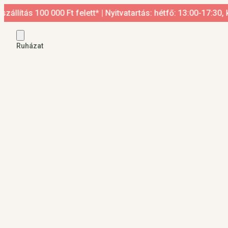
tás 100 000 Ft felett* | Nyitvatartás: hétfő: 13:00-17:30, ked
Ruházat