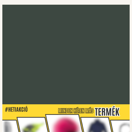
Minden héten más termék
Heti akció
Irány a heti termék
Tucano Urbano
S-PRO lábtakaró
Lábtakarókhoz
Tucano Urbano
EASYFLEX-2 Gerincprotektor
Irány a protektorok