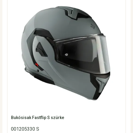
Bukósisak Fastflip S szürke
001205330 S