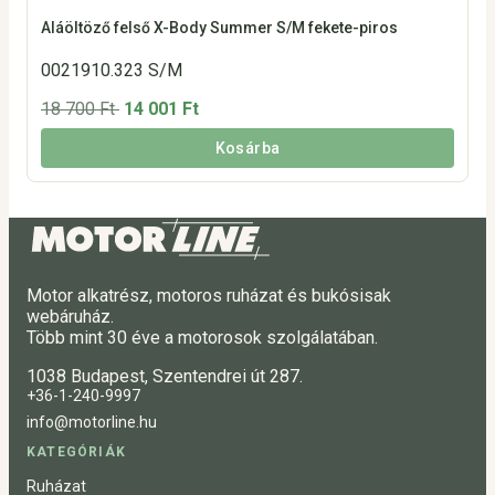
Aláöltöző felső X-Body Summer S/M fekete-piros
0021910.323 S/M
18 700 Ft
14 001 Ft
Kosárba
Motor alkatrész, motoros ruházat és bukósisak
webáruház.
Több mint 30 éve a motorosok szolgálatában.
1038 Budapest, Szentendrei út 287.
+36-1-240-9997
info@motorline.hu
KATEGÓRIÁK
Ruházat