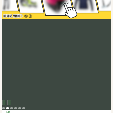
Acerbis akció
Fedezd fel
Tucano Urbano
Felnyitható bukósisak Fastflip
Megveszem