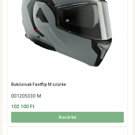
Bukósisak Fastflip M szürke
001205330 M
102 100 Ft
Kosárba