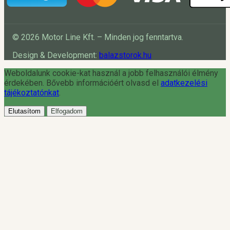
© 2026 Motor Line Kft. – Minden jog fenntartva.
Design & Development:
balazstorok.hu
Weboldalunk cookie-kat használ a jobb felhasználói élmény
érdekében. Bővebb információért olvasd el
adatkezelési
tájékoztatónkat
.
Elutasítom
Elfogadom