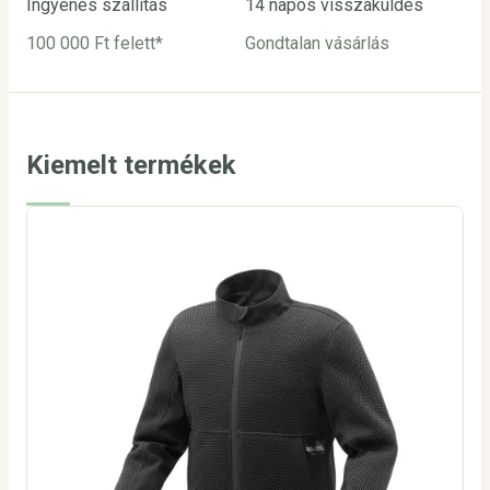
Ingyenes szállítás
14 napos visszaküldés
Biz
100 000 Ft felett*
Gondtalan vásárlás
Bar
utá
Kiemelt termékek