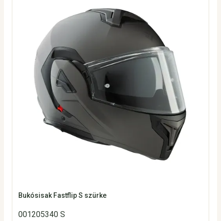
Bukósisak Fastflip S szürke
001205340 S