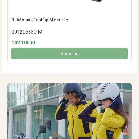
Bukósisak Fastflip M szürke
001205330 M
102 100 Ft
Kosárba