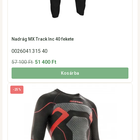
Nadrág MX Track Inc 40 fekete
0026041.315 40
57 100 Ft
51 400 Ft
Kosárba
-25%