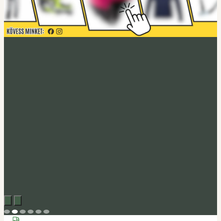
Acerbis akció
Fedezd fel
Tucano Urbano
Felnyitható bukósisak Fastflip
Megveszem