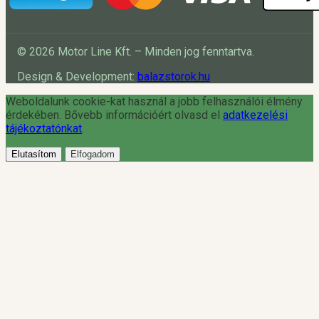
© 2026 Motor Line Kft. – Minden jog fenntartva.
Design & Development:
balazstorok.hu
Weboldalunk cookie-kat használ a jobb felhasználói élmény
érdekében. Bővebb információért olvasd el
adatkezelési
tájékoztatónkat
.
Elutasítom
Elfogadom