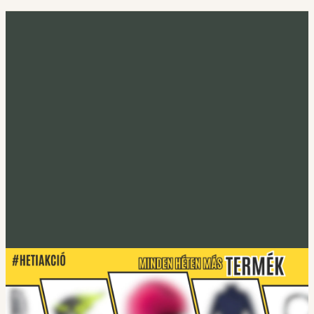
Minden héten más termék
Heti akció
Irány a heti termék
Tucano Urbano
S-PRO lábtakaró
Lábtakarókhoz
Tucano Urbano
EASYFLEX-2 Gerincprotektor
Irány a protektorok