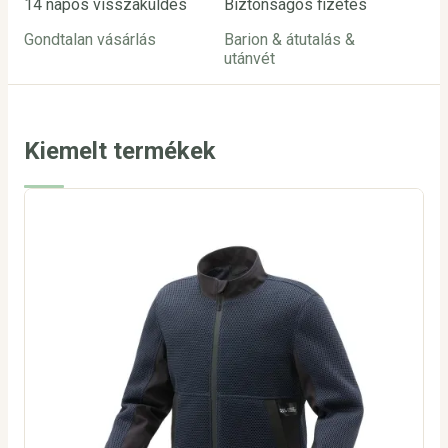
14 napos visszaküldés
Biztonságos fizetés
Ügy
Gondtalan vásárlás
Barion & átutalás &
inf
utánvét
24
Kiemelt termékek