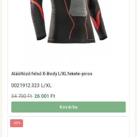
Aláöltöző felső X-Body L/XL fekete-piros
0021912.323 L/XL
34 700 Ft
26 001 Ft
Kosárba
-33%