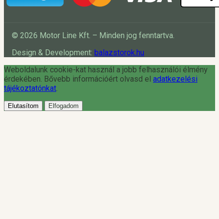
© 2026 Motor Line Kft. – Minden jog fenntartva.
Design & Development:
balazstorok.hu
Weboldalunk cookie-kat használ a jobb felhasználói élmény
érdekében. Bővebb információért olvasd el
adatkezelési
tájékoztatónkat
.
Elutasítom
Elfogadom