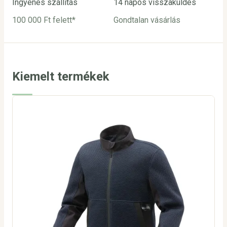
Ingyenes szállítás
14 napos visszaküldés
Biz
100 000 Ft felett*
Gondtalan vásárlás
Bar
utá
Kiemelt termékek