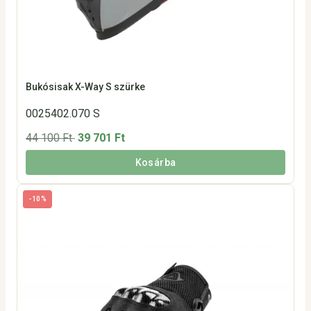
Bukósisak X-Way S szürke
0025402.070 S
44 100 Ft
39 701 Ft
Kosárba
-10%