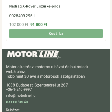
Nadrág X-Rover L szürke-piros
0025409.295 L
102 000 Ft
91 800 Ft
Kosárba
Motor alkatrész, motoros ruházat és bukósisak
webáruház.
Több mint 30 éve a motorosok szolgálatában.
1038 Budapest, Szentendrei út 287.
+36-1-240-9997
info@motorline.hu
KATEGÓRIÁK
Ruházat