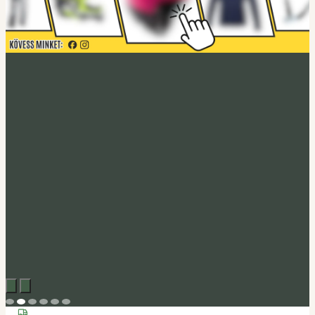
Acerbis akció
Fedezd fel
Tucano Urbano
Felnyitható bukósisak Fastflip
Megveszem