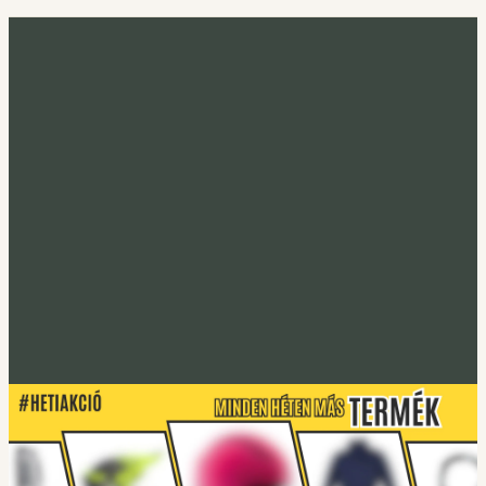
Minden héten más termék
Heti akció
Irány a heti termék
Tucano Urbano
S-PRO lábtakaró
Lábtakarókhoz
Tucano Urbano
EASYFLEX-2 Gerincprotektor
Irány a protektorok