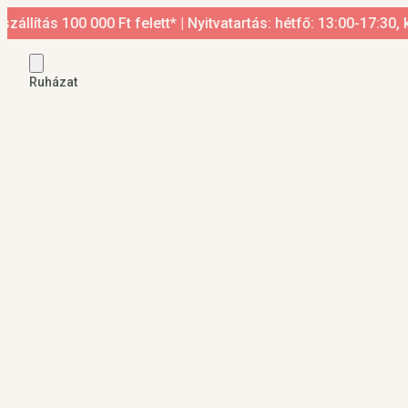
tás 100 000 Ft felett* | Nyitvatartás: hétfő: 13:00-17:30, ked
Ruházat