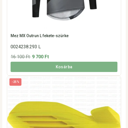
Mez MX Outrun L fekete-szürke
0024238.293 L
16 100 Ft
9 700 Ft
Kosárba
-25%