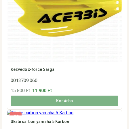
Kézvédő x-force Sárga
0013709.060
15 800 Ft
11 900 Ft
Kosárba
-38%
Skate carbon yamaha 5 Karbon