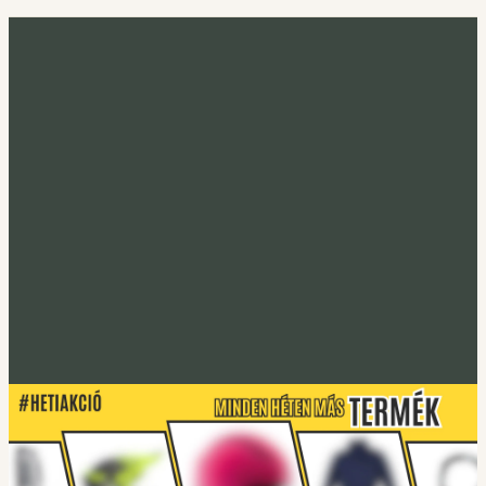
Minden héten más termék
Heti akció
Irány a heti termék
Tucano Urbano
S-PRO lábtakaró
Lábtakarókhoz
Tucano Urbano
EASYFLEX-2 Gerincprotektor
Irány a protektorok