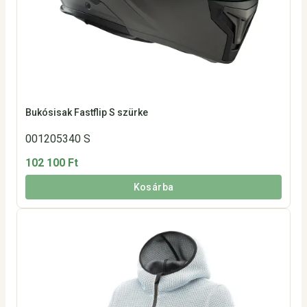
Bukósisak Fastflip S szürke
001205340 S
102 100 Ft
Kosárba