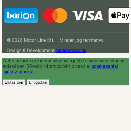
© 2026 Motor Line Kft. – Minden jog fenntartva.
Design & Development:
balazstorok.hu
Weboldalunk cookie-kat használ a jobb felhasználói élmény
érdekében. Bővebb információért olvasd el
adatkezelési
tájékoztatónkat
.
Elutasítom
Elfogadom