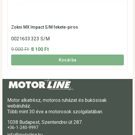
Zokni MX Impact S/M fekete-piros
0021633.323 S/M
9 000 Ft
8 100 Ft
Kosárba
Motor alkatrész, motoros ruházat és bukósisak
webáruház.
Több mint 30 éve a motorosok szolgálatában.
1038 Budapest, Szentendrei út 287.
+36-1-240-9997
info@motorline.hu