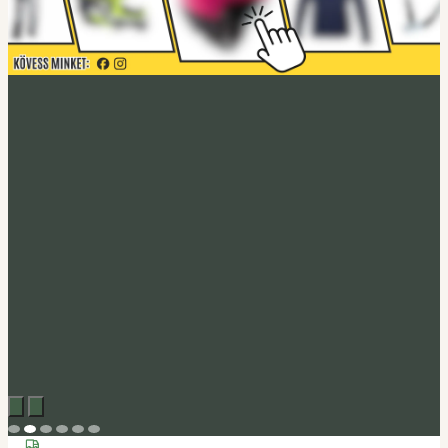
Acerbis akció
Fedezd fel
Tucano Urbano
Felnyitható bukósisak Fastflip
Megveszem