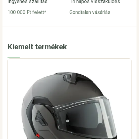
Ingyenes szállítás
14 napos visszaküldés
Biz
100 000 Ft felett*
Gondtalan vásárlás
Bar
utá
Kiemelt termékek