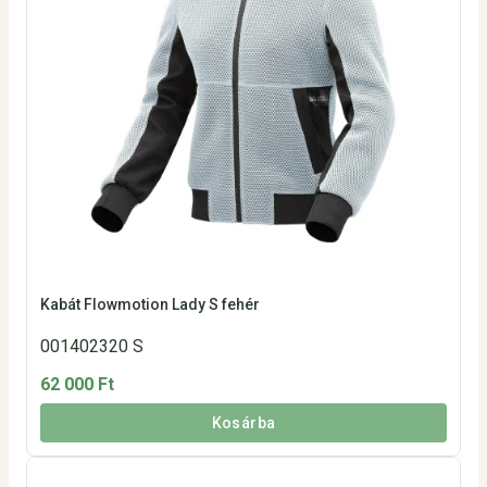
Kabát Flowmotion Lady S fehér
001402320 S
62 000 Ft
Kosárba