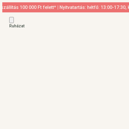
tás 100 000 Ft felett* | Nyitvatartás: hétfő: 13:00-17:30, ked
Ruházat