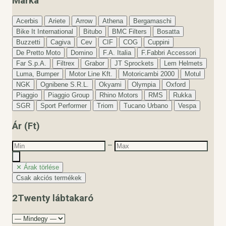
Márka
Acerbis
Ariete
Arrow
Athena
Bergamaschi
Bike It International
Bitubo
BMC Filters
Bosatta
Buzzetti
Cagiva
Cev
CIF
COG
Cuppini
De Pretto Moto
Domino
F.A. Italia
F.Fabbri Accessori
Far S.p.A.
Filtrex
Grabor
JT Sprockets
Lem Helmets
Luma, Bumper
Motor Line Kft.
Motoricambi 2000
Motul
NGK
Ognibene S.R.L.
Okyami
Olympia
Oxford
Piaggio
Piaggio Group
Rhino Motors
RMS
Rukka
SGR
Sport Performer
Triom
Tucano Urbano
Vespa
Ár (Ft)
–
✕ Árak törlése
Csak akciós termékek
2Twenty lábtakaró