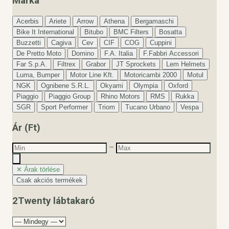
Márka
Acerbis
Ariete
Arrow
Athena
Bergamaschi
Bike It International
Bitubo
BMC Filters
Bosatta
Buzzetti
Cagiva
Cev
CIF
COG
Cuppini
De Pretto Moto
Domino
F.A. Italia
F.Fabbri Accessori
Far S.p.A.
Filtrex
Grabor
JT Sprockets
Lem Helmets
Luma, Bumper
Motor Line Kft.
Motoricambi 2000
Motul
NGK
Ognibene S.R.L.
Okyami
Olympia
Oxford
Piaggio
Piaggio Group
Rhino Motors
RMS
Rukka
SGR
Sport Performer
Triom
Tucano Urbano
Vespa
Ár (Ft)
–
✕ Árak törlése
Csak akciós termékek
2Twenty lábtakaró