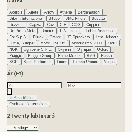
Márka
Acerbis
Ariete
Arrow
Athena
Bergamaschi
Bike It International
Bitubo
BMC Filters
Bosatta
Buzzetti
Cagiva
Cev
CIF
COG
Cuppini
De Pretto Moto
Domino
F.A. Italia
F.Fabbri Accessori
Far S.p.A.
Filtrex
Grabor
JT Sprockets
Lem Helmets
Luma, Bumper
Motor Line Kft.
Motoricambi 2000
Motul
NGK
Ognibene S.R.L.
Okyami
Olympia
Oxford
Piaggio
Piaggio Group
Rhino Motors
RMS
Rukka
SGR
Sport Performer
Triom
Tucano Urbano
Vespa
Ár (Ft)
–
✕ Árak törlése
Csak akciós termékek
2Twenty lábtakaró